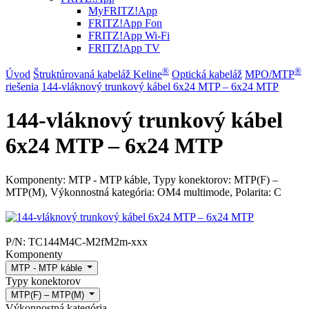
MyFRITZ!App
FRITZ!App Fon
FRITZ!App Wi-Fi
FRITZ!App TV
®
®
Úvod
Štruktúrovaná kabeláž Keline
Optická kabeláž
MPO/MTP
riešenia
144-vláknový trunkový kábel 6x24 MTP – 6x24 MTP
144-vláknový trunkový kábel
6x24 MTP – 6x24 MTP
Komponenty: MTP - MTP káble, Typy konektorov: MTP(F) –
MTP(M), Výkonnostná kategória: OM4 multimode, Polarita: C
P/N:
TC144M4C-M2fM2m-xxx
Komponenty
MTP - MTP káble
Typy konektorov
MTP(F) – MTP(M)
Výkonnostná kategória