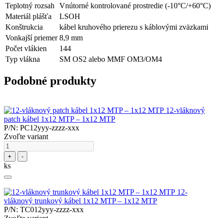
Teplotný rozsah
Vnútorné kontrolované prostredie (-10°C/+60°C)
Materiál plášťa
LSOH
Konštrukcia
kábel kruhového prierezu s káblovými zväzkami
Vonkajší priemer
8,9 mm
Počet vlákien
144
Typ vlákna
SM OS2 alebo MMF OM3/OM4
Podobné produkty
12-vláknový
patch kábel 1x12 MTP – 1x12 MTP
P/N: PC12yyy-zzzz-xxx
Zvoľte variant
+
-
ks
12-
vláknový trunkový kábel 1x12 MTP – 1x12 MTP
P/N: TC012yyy-zzzz-xxx