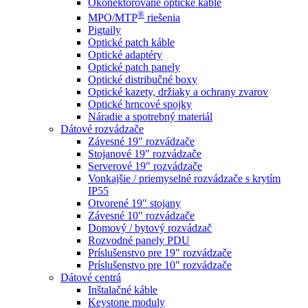
Okonektorované optické káble
®
MPO/MTP
​ riešenia
Pigtaily
Optické patch káble
Optické adaptéry
Optické patch panely
Optické distribučné boxy
Optické kazety, držiaky a ochrany zvarov
Optické hrncové spojky
Náradie a spotrebný materiál
Dátové rozvádzače
Závesné 19" rozvádzače
Stojanové 19" rozvádzače
Serverové 19" rozvádzače
Vonkajšie / priemyselné rozvádzače s krytím
IP55
Otvorené 19" stojany
Závesné 10" rozvádzače
Domový / bytový rozvádzač
Rozvodné panely PDU
Príslušenstvo pre 19" rozvádzače
Príslušenstvo pre 10" rozvádzače
Dátové centrá
Inštalačné káble
Keystone moduly