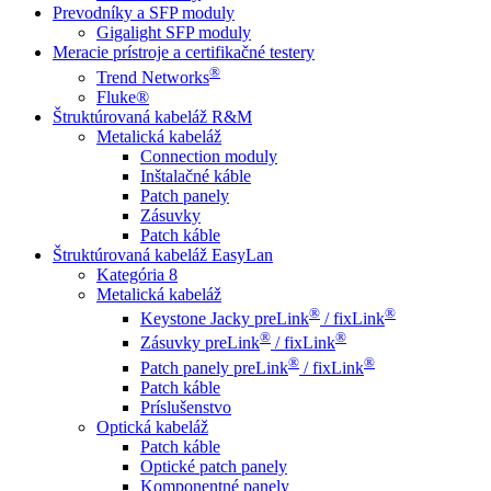
Prevodníky a SFP moduly
Gigalight SFP moduly
Meracie prístroje a certifikačné testery
®
Trend Networks
Fluke®
Štruktúrovaná kabeláž R&M
Metalická kabeláž
Connection moduly
Inštalačné káble
Patch panely
Zásuvky
Patch káble
Štruktúrovaná kabeláž EasyLan
Kategória 8
Metalická kabeláž
®
®
Keystone Jacky preLink
/ fixLink
®
®
Zásuvky preLink
/ fixLink
®
®
Patch panely preLink
/ fixLink
Patch káble
Príslušenstvo
Optická kabeláž
Patch káble
Optické patch panely
Komponentné panely