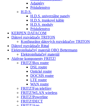
Adaptéry
Príslušenstvo
H.D.S.
H.D.S. univerzálne panely
H.D.S. trunkové káble
H.D.S. moduly
Príslušenstvo
KERPEN DATACOM
Dátové rozvádzače TRITON
Konfigurátor dátových rozvádzačov TRITON
Dátové rozvádzače Rittal
Elektroinštalačný materiál OBO Bettermann
Elektroinštalačný materiál
Aktívne komponenty FRITZ!
FRITZ!Box routre
DSL routre
Optické routre
DOCSIS routre
LTE routre
WAN routre
FRITZ!Fon telefóny
FRITZ!WLAN wireless
FRITZ!Powerline
FRITZ!DECT
FRITZ!App