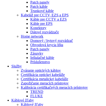
Patch panely
Patch káble
Trunkové káble
Kabeláž pre CCTV, EZS a EPS
Káble pre CCTV a EZS
Káble pre EPS
Konektory
Dátové rozvádzače
Home network
Domový / bytový rozvádzač
Obvodová krycia lišta
Patch panely
Zásuvky
Inštalačné káble
Príslušenstvo
Služby
Zváranie optických káblov
Certifikácia optickej kabeláže
Certifikácia metalickej kabeláže
Zapožičanie meracích prístrojov
Kalibrácia certifikačných meracích prístrojov
TREND
FLUKE
Káblové žľaby
Káblové žľaby