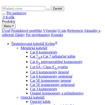
Zavrieť
Pre partnerov
0
Košík
Produkty
Menu
Úvod
Produktové portfólio
Výpredaj
O nás
Referencie
Aktuality a
odborné články
Pre projektantov
Kontakt
®
Štruktúrovaná kabeláž Keline
Metalická kabeláž
Cat 8 komponenty
Cat 7
a Cat 7 inštalačné káble
A
Cat 6
interoperabilné komponenty
A
Cat 6A / Class E
systém
A
Cat 6 komponenty tienené
Cat 6 komponenty netienené
Cat 5E komponenty tienené
Cat 5E komponenty netienené
Cat 3 komponenty
Ostatné komponenty a príslušenstvo
Optická kabeláž
Optické káble