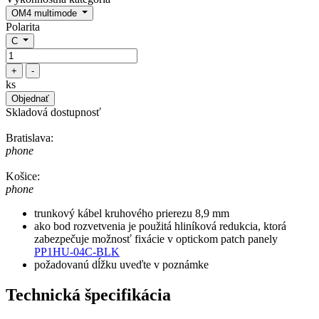
OM4 multimode
Polarita
C
+
-
ks
Objednať
Skladová dostupnosť
Bratislava:
phone
Košice:
phone
trunkový kábel kruhového prierezu 8,9 mm
ako bod rozvetvenia je použitá hliníková redukcia, ktorá
zabezpečuje možnosť fixácie v optickom patch panely
PP1HU-04C-BLK
požadovanú dĺžku uveďte v poznámke
Technická špecifikácia