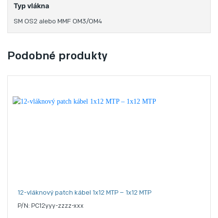
Typ vlákna
SM OS2 alebo MMF OM3/OM4
Podobné produkty
12-vláknový patch kábel 1x12 MTP – 1x12 MTP
P/N: PC12yyy-zzzz-xxx