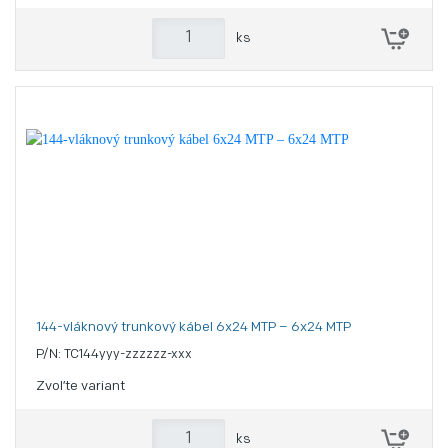
ks
144-vláknový trunkový kábel 6x24 MTP – 6x24 MTP
P/N: TC144yyy-zzzzzz-xxx
Zvoľte variant
ks