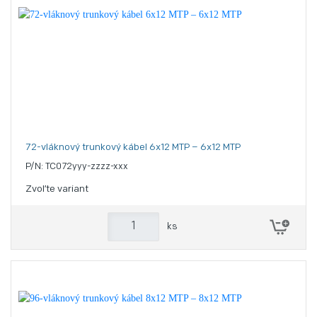
72-vláknový trunkový kábel 6x12 MTP – 6x12 MTP
P/N: TC072yyy-zzzz-xxx
Zvoľte variant
ks