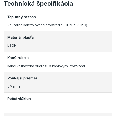
Technická špecifikácia
Teplotný rozsah
Vnútorné kontrolované prostredie (-10°C/+60°C)
Materiál plášťa
LSOH
Konštrukcia
kábel kruhového prierezu s káblovými zväzkami
Vonkajší priemer
8,9 mm
Počet vlákien
144