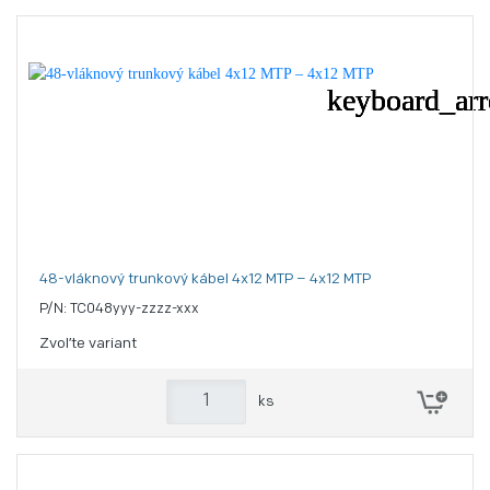
48-vláknový trunkový kábel 4x12 MTP – 4x12 MTP
P/N: TC048yyy-zzzz-xxx
Zvoľte variant
ks