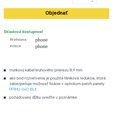
-
Objednať
Skladová dostupnosť
phone
Bratislava:
phone
Košice:
trunkový kábel kruhového prierezu 8,9 mm
ako bod rozvetvenia je použitá hliníková redukcia, ktorá
zabezpečuje možnosť fixácie v optickom patch panely
PP1HU-04C-BLK
požadovanú dĺžku uveďte v poznámke