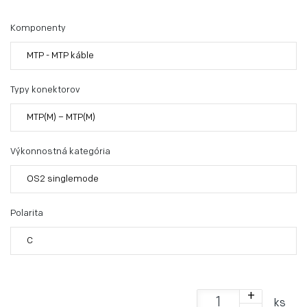
Komponenty
MTP - MTP káble
Typy konektorov
MTP(M) – MTP(M)
Výkonnostná kategória
OS2 singlemode
Polarita
C
+
ks