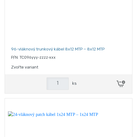
96-vláknový trunkový kábel 8x12 MTP – 8x12 MTP
P/N: TC096yyy-zzzz-xxx
Zvoľte variant
ks