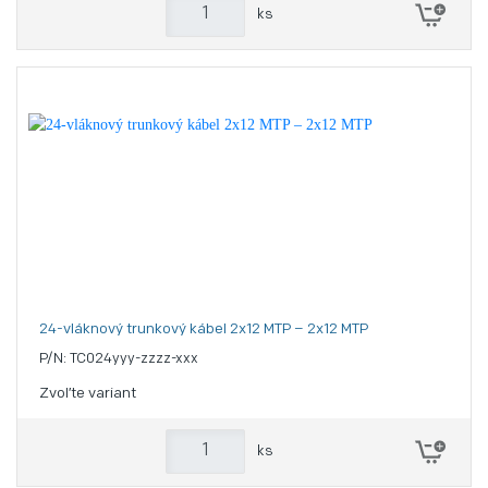
ks
24-vláknový trunkový kábel 2x12 MTP – 2x12 MTP
P/N: TC024yyy-zzzz-xxx
Zvoľte variant
ks