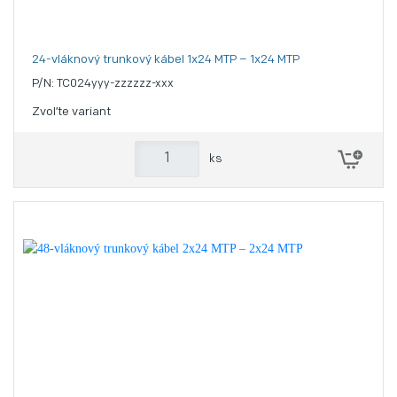
24-vláknový trunkový kábel 1x24 MTP – 1x24 MTP
P/N: TC024yyy-zzzzzz-xxx
Zvoľte variant
ks