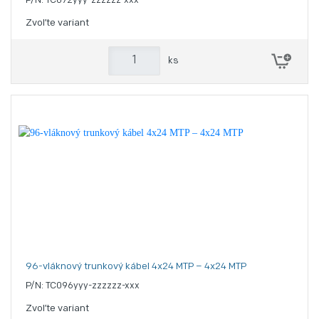
P/N: TC072yyy-zzzzzz-xxx
Zvoľte variant
ks
96-vláknový trunkový kábel 4x24 MTP – 4x24 MTP
P/N: TC096yyy-zzzzzz-xxx
Zvoľte variant