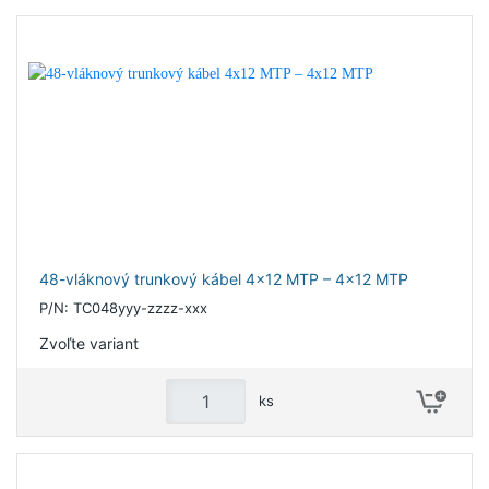
48-vláknový trunkový kábel 4x12 MTP – 4x12 MTP
P/N: TC048yyy-zzzz-xxx
Zvoľte variant
ks