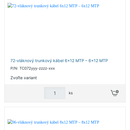
72-vláknový trunkový kábel 6x12 MTP – 6x12 MTP
P/N: TC072yyy-zzzz-xxx
Zvoľte variant
ks