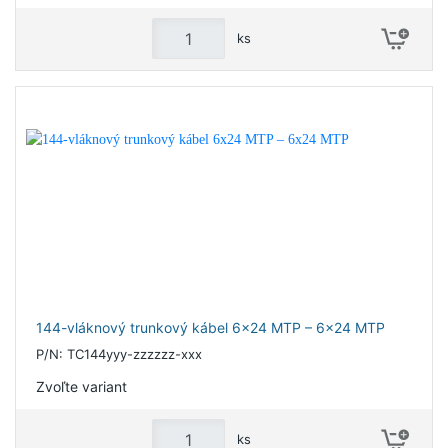
ks
144-vláknový trunkový kábel 6x24 MTP – 6x24 MTP
P/N: TC144yyy-zzzzzz-xxx
Zvoľte variant
ks