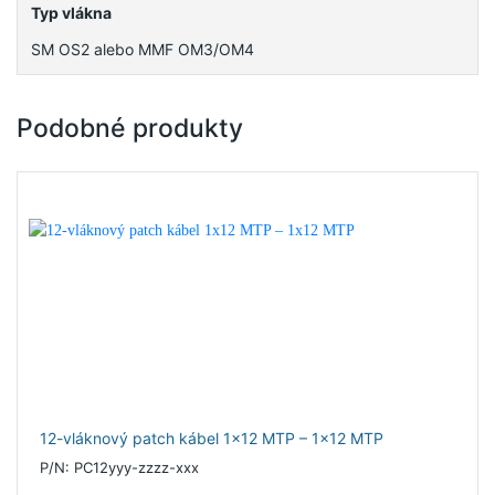
Typ vlákna
SM OS2 alebo MMF OM3/OM4
Podobné produkty
12-vláknový patch kábel 1x12 MTP – 1x12 MTP
P/N: PC12yyy-zzzz-xxx