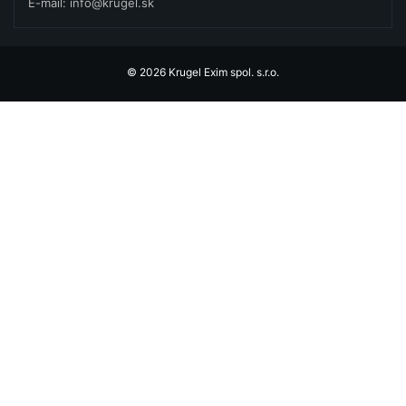
E-mail: info@krugel.sk
© 2026 Krugel Exim spol. s.r.o.