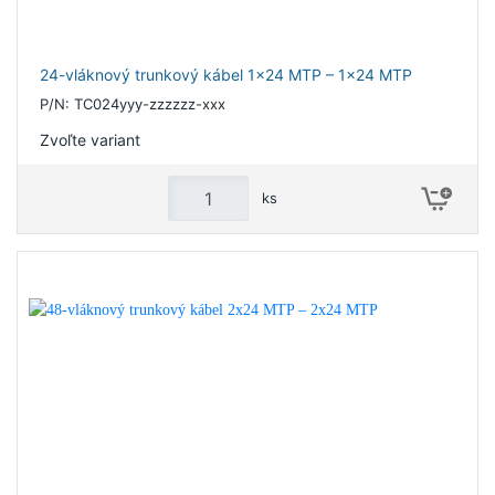
24-vláknový trunkový kábel 1x24 MTP – 1x24 MTP
P/N: TC024yyy-zzzzzz-xxx
Zvoľte variant
ks