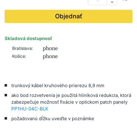
-
Objednať
Skladová dostupnosť
phone
Bratislava:
phone
Košice:
trunkový kábel kruhového prierezu 8,9 mm
ako bod rozvetvenia je použitá hliníková redukcia, ktorá
zabezpečuje možnosť fixácie v optickom patch panely
PP1HU-04C-BLK
požadovanú dĺžku uveďte v poznámke