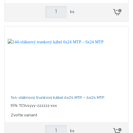
ks
144-vláknový trunkový kábel 6x24 MTP – 6x24 MTP
P/N: TC144yyy-zzzzzz-xxx
Zvoľte variant
ks