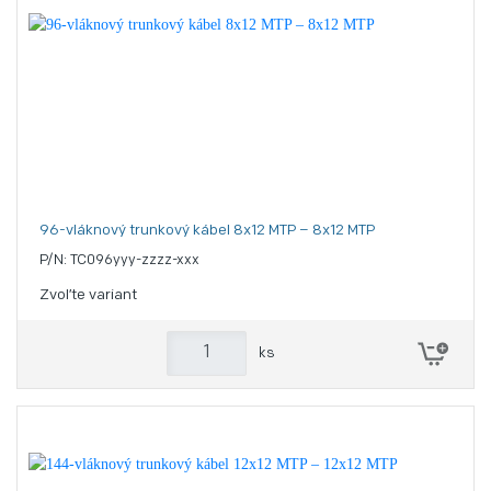
96-vláknový trunkový kábel 8x12 MTP – 8x12 MTP
P/N: TC096yyy-zzzz-xxx
Zvoľte variant
ks