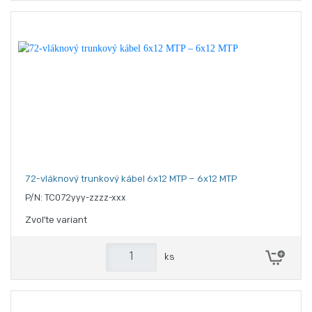
72-vláknový trunkový kábel 6x12 MTP – 6x12 MTP
P/N: TC072yyy-zzzz-xxx
Zvoľte variant
ks