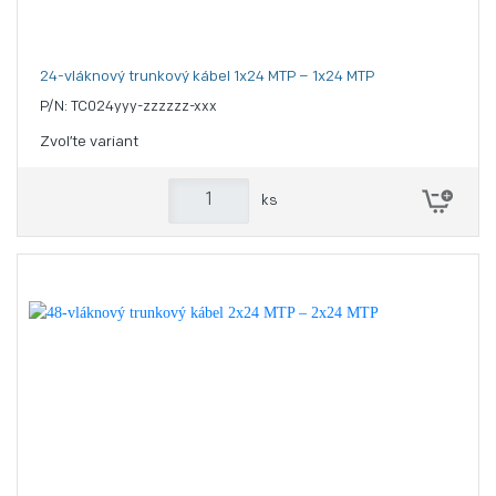
24-vláknový trunkový kábel 1x24 MTP – 1x24 MTP
P/N: TC024yyy-zzzzzz-xxx
Zvoľte variant
ks