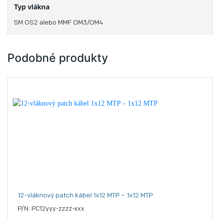
Typ vlákna
SM OS2 alebo MMF OM3/OM4
Podobné produkty
12-vláknový patch kábel 1x12 MTP – 1x12 MTP
P/N: PC12yyy-zzzz-xxx