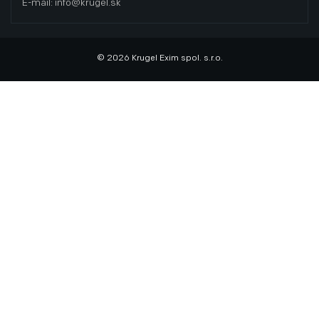
E-mail: info@krugel.sk
© 2026 Krugel Exim spol. s.r.o.