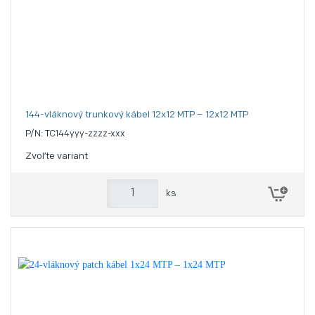
144-vláknový trunkový kábel 12x12 MTP – 12x12 MTP
P/N: TC144yyy-zzzz-xxx
Zvoľte variant
ks