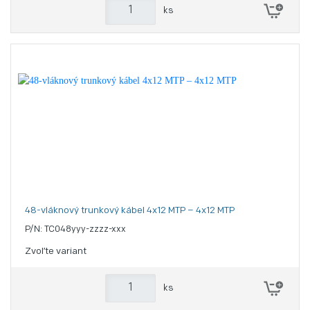
ks
48-vláknový trunkový kábel 4x12 MTP – 4x12 MTP
P/N: TC048yyy-zzzz-xxx
Zvoľte variant
ks