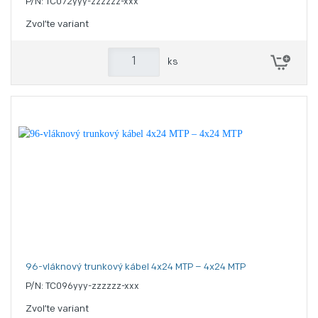
P/N: TC072yyy-zzzzzz-xxx
Zvoľte variant
ks
96-vláknový trunkový kábel 4x24 MTP – 4x24 MTP
P/N: TC096yyy-zzzzzz-xxx
Zvoľte variant