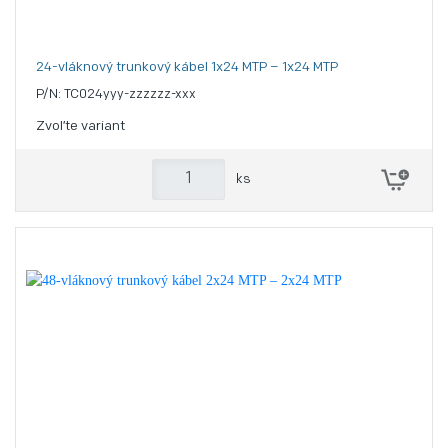
24-vláknový trunkový kábel 1x24 MTP – 1x24 MTP
P/N: TC024yyy-zzzzzz-xxx
Zvoľte variant
ks