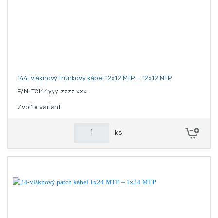
144-vláknový trunkový kábel 12x12 MTP – 12x12 MTP
P/N: TC144yyy-zzzz-xxx
Zvoľte variant
ks