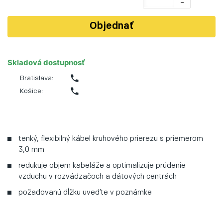
-
Objednať
Skladová dostupnosť
phone
Bratislava:
phone
Košice:
tenký, flexibilný kábel kruhového prierezu s priemerom
3,0 mm
redukuje objem kabeláže a optimalizuje prúdenie
vzduchu v rozvádzačoch a dátových centrách
požadovanú dĺžku uveďte v poznámke