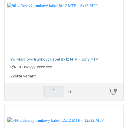
96-vláknový trunkový kábel 8x12 MTP – 8x12 MTP
P/N: TC096yyy-zzzz-xxx
Zvoľte variant
ks