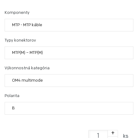
Komponenty
MTP - MTP káble
Typy konektorov
MTP(M) – MTP(M)
Výkonnostná kategória
OM4 multimode
Polarita
B
+
ks