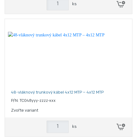
ks
48-vláknový trunkový kábel 4x12 MTP – 4x12 MTP
P/N: TC048yyy-zzzz-xxx
Zvoľte variant
ks