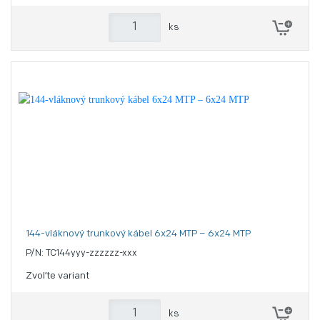
ks
144-vláknový trunkový kábel 6x24 MTP – 6x24 MTP
P/N: TC144yyy-zzzzzz-xxx
Zvoľte variant
ks