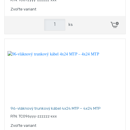
P/N: TC072yyy-zzzzzz-xxx
Zvoľte variant
ks
96-vláknový trunkový kábel 4x24 MTP – 4x24 MTP
P/N: TC096yyy-zzzzzz-xxx
Zvoľte variant