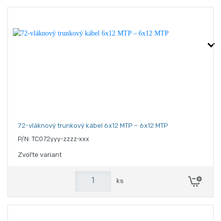
72-vláknový trunkový kábel 6x12 MTP – 6x12 MTP
P/N: TC072yyy-zzzz-xxx
Zvoľte variant
ks