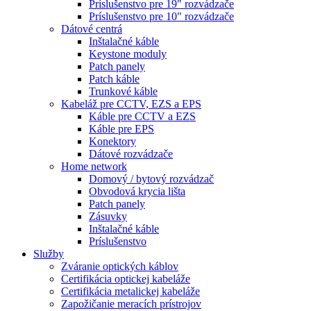
Príslušenstvo pre 19" rozvádzače
Príslušenstvo pre 10" rozvádzače
Dátové centrá
Inštalačné káble
Keystone moduly
Patch panely
Patch káble
Trunkové káble
Kabeláž pre CCTV, EZS a EPS
Káble pre CCTV a EZS
Káble pre EPS
Konektory
Dátové rozvádzače
Home network
Domový / bytový rozvádzač
Obvodová krycia lišta
Patch panely
Zásuvky
Inštalačné káble
Príslušenstvo
Služby
Zváranie optických káblov
Certifikácia optickej kabeláže
Certifikácia metalickej kabeláže
Zapožičanie meracích prístrojov