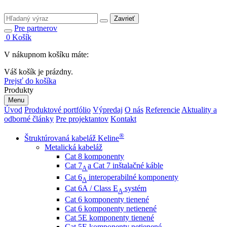
Zavrieť
Pre partnerov
0
Košík
V nákupnom košíku máte:
Váš košík je prázdny.
Prejsť do košíka
Produkty
Menu
Úvod
Produktové portfólio
Výpredaj
O nás
Referencie
Aktuality a
odborné články
Pre projektantov
Kontakt
®
Štruktúrovaná kabeláž Keline
Metalická kabeláž
Cat 8 komponenty
Cat 7
a Cat 7 inštalačné káble
A
Cat 6
interoperabilné komponenty
A
Cat 6A / Class E
systém
A
Cat 6 komponenty tienené
Cat 6 komponenty netienené
Cat 5E komponenty tienené
Cat 5E komponenty netienené