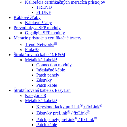
Kalibrácia certifikačných meracích prístrojov
TREND
FLUKE
Káblové žľaby
Káblové žľaby
Prevodníky a SFP moduly
Gigalight SFP moduly
Meracie prístroje a certifikačné testery
®
Trend Networks
Fluke®
Štruktúrovaná kabeláž R&M
Metalická kabeláž
Connection moduly
Inštalačné káble
Patch panely
Zásuvky
Patch káble
Štruktúrovaná kabeláž EasyLan
Kategória 8
Metalická kabeláž
®
®
Keystone Jacky preLink
/ fixLink
®
®
Zásuvky preLink
/ fixLink
®
®
Patch panely preLink
/ fixLink
Patch káble