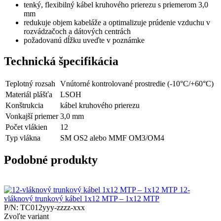
tenký, flexibilný kábel kruhového prierezu s priemerom 3,0
mm
redukuje objem kabeláže a optimalizuje prúdenie vzduchu v
rozvádzačoch a dátových centrách
požadovanú dĺžku uveďte v poznámke
Technická špecifikácia
Teplotný rozsah
Vnútorné kontrolované prostredie (-10°C/+60°C)
Materiál plášťa
LSOH
Konštrukcia
kábel kruhového prierezu
Vonkajší priemer
3,0 mm
Počet vlákien
12
Typ vlákna
SM OS2 alebo MMF OM3/OM4
Podobné produkty
12-
vláknový trunkový kábel 1x12 MTP – 1x12 MTP
P/N: TC012yyy-zzzz-xxx
Zvoľte variant