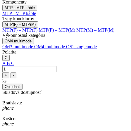
Komponenty
MTP - MTP káble
MTP - MTP káble
Typy konektorov
MTP(F) – MTP(M)
MTP(F) – MTP(F)
MTP(F) – MTP(M)
MTP(M) – MTP(M)
Výkonnostná kategória
OM4 multimode
OM3 multimode
OM4 multimode
OS2 singlemode
Polarita
C
A
B
C
+
-
ks
Objednať
Skladová dostupnosť
Bratislava:
phone
Košice:
phone