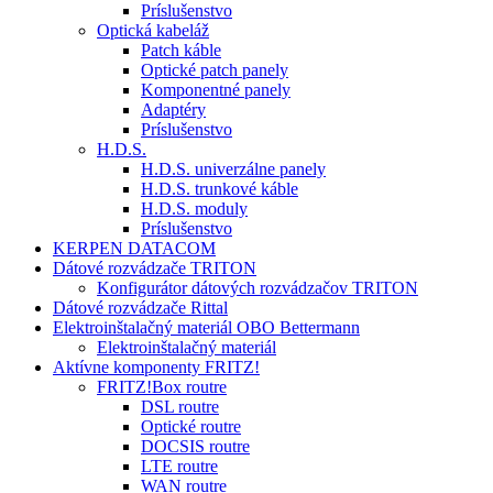
Príslušenstvo
Optická kabeláž
Patch káble
Optické patch panely
Komponentné panely
Adaptéry
Príslušenstvo
H.D.S.
H.D.S. univerzálne panely
H.D.S. trunkové káble
H.D.S. moduly
Príslušenstvo
KERPEN DATACOM
Dátové rozvádzače TRITON
Konfigurátor dátových rozvádzačov TRITON
Dátové rozvádzače Rittal
Elektroinštalačný materiál OBO Bettermann
Elektroinštalačný materiál
Aktívne komponenty FRITZ!
FRITZ!Box routre
DSL routre
Optické routre
DOCSIS routre
LTE routre
WAN routre