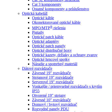
Cat 3 komponenty
Ostatné komponenty a príslušenstvo
Optická kabeláž
Optické káble
Okonektorované optické káble
®
MPO/MTP
​ riešenia
Pigtaily
Optické patch káble
Optické adaptéry
Optické patch panely
Optické distribučné boxy
Optické kazety, držiaky a ochrany zvarov
Optické hrncové spojky
Náradie a spotrebný materiál
Dátové rozvádzače
Závesné 19" rozvádzače
Stojanové 19" rozvádzače
Serverové 19" rozvádzače
Vonkajšie / priemyselné rozvádzače s krytím
IP55
Otvorené 19" stojany
Závesné 10" rozvádzače
Domový / bytový rozvádzač
Rozvodné panely PDU